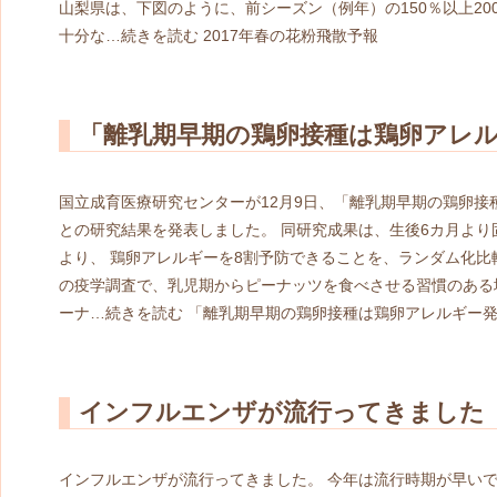
山梨県は、下図のように、前シーズン（例年）の150％以上20
十分な…
続きを読む
2017年春の花粉飛散予報
「離乳期早期の鶏卵接種は鶏卵アレ
国立成育医療研究センターが12月9日、「離乳期早期の鶏卵接
との研究結果を発表しました。 同研究成果は、生後6カ月よ
より、 鶏卵アレルギーを8割予防できることを、ランダム化比
の疫学調査で、乳児期からピーナッツを食べさせる習慣のある地
ーナ…
続きを読む
「離乳期早期の鶏卵接種は鶏卵アレルギー
インフルエンザが流行ってきました
インフルエンザが流行ってきました。 今年は流行時期が早い