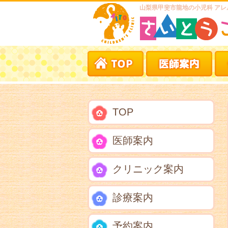
山梨県甲斐市龍地の小児科 アレ
TOP
医師案内
クリニック案内
診療案内
予約案内