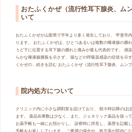
おたふくかぜ（流行性耳下腺炎、ム
いて
おたふくかぜが山梨県で平年より多く発生しており、 甲斐市
ります。 おたふくかぜは、ひとつあるいは複数の唾液腺の腫れ
うど下に位置する耳下腺の腫れと痛みが最も代表的です。 感
らかな唾液腺腫脹を示さず、 咳などの呼吸器感染の症状を示す
くかぜの…
続きを読む
おたふくかぜ（流行性耳下腺炎、ムン
院内処方について
クリニック内に小さな調剤室を設けており、 朝９時以降のほ
ます。 薬品在庫数は少なく、また、ジェネリック薬品を扱って
お薬手帳も一緒にお預かりし、 診察時に拝見し、薬歴を記載し
手帳をお返ししています。 ご希望の場合や、処方薬が院内にな