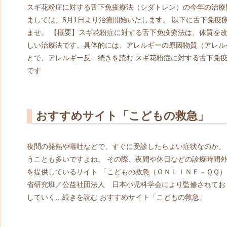
スギ花粉症に対する舌下免疫療法（シダトレン）の今年の治療開
ましては、6月1日より治療開始いたします。 以下に舌下免疫
ませ。 【概要】スギ花粉症に対する舌下免疫療法は、体質を
しい治療法です。具体的には、アレルギーの原因物質（アレル
とで、アレルギー反…
続きを読む
スギ花粉症に対する舌下免疫
です
おすすめサイト「こどもの救急」
夜間の発熱や嘔吐などで、すぐに受診したらよい症状なのか、
うことも多いですよね。 その際、夜間や休日などの診療時間外
を提供しているサイト 「こどもの救急（ＯＮＬＩＮＥ－ＱＱ）
省研究班／公益社団法人 日本小児科学会により監修されてお
していく…
続きを読む
おすすめサイト「こどもの救急」