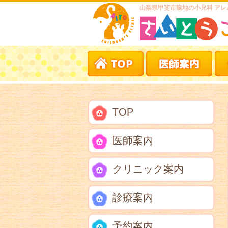
山梨県甲斐市龍地の小児科 アレ
TOP
医師案内
クリニック案内
診療案内
予約案内