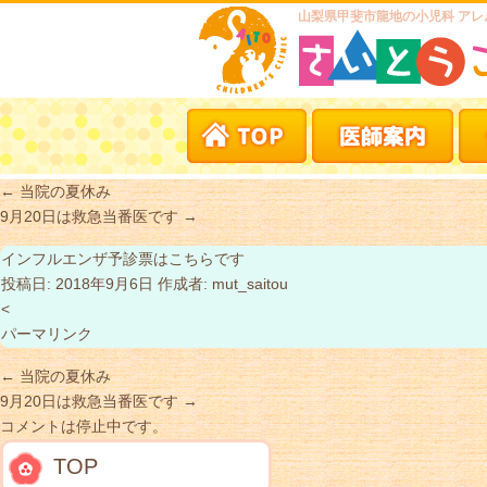
山梨県甲斐市龍地の小児科 アレ
←
当院の夏休み
9月20日は救急当番医です
→
インフルエンザ予診票はこちらです
投稿日:
2018年9月6日
作成者:
mut_saitou
<
パーマリンク
←
当院の夏休み
9月20日は救急当番医です
→
コメントは停止中です。
TOP