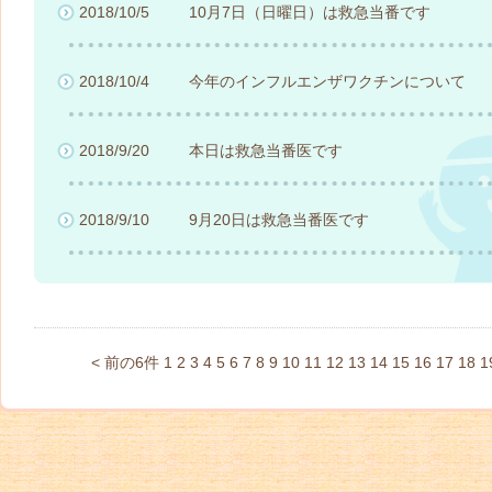
2018/10/5
10月7日（日曜日）は救急当番です
2018/10/4
今年のインフルエンザワクチンについて
2018/9/20
本日は救急当番医です
2018/9/10
9月20日は救急当番医です
< 前の6件
1
2
3
4
5
6
7
8
9
10
11
12
13
14
15
16
17
18
1