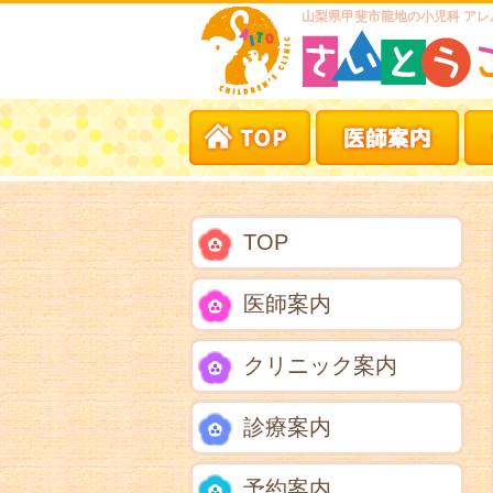
山梨県甲斐市龍地の小児科 アレ
TOP
医師案内
クリニック案内
診療案内
予約案内