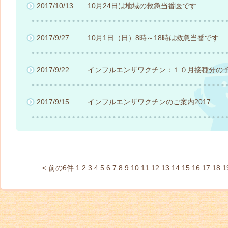
2017/10/13
10月24日は地域の救急当番医です
2017/9/27
10月1日（日）8時～18時は救急当番です
2017/9/22
インフルエンザワクチン：１０月接種分の
2017/9/15
インフルエンザワクチンのご案内2017
< 前の6件
1
2
3
4
5
6
7
8
9
10
11
12
13
14
15
16
17
18
1