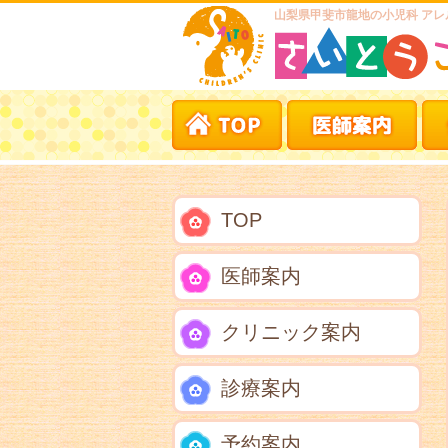
山梨県甲斐市龍地の小児科 アレ
TOP
医師案内
クリニック案内
診療案内
予約案内