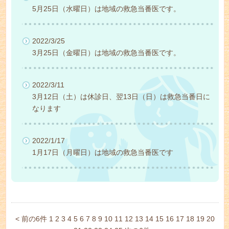
5月25日（水曜日）は地域の救急当番医です。
2022/3/25
3月25日（金曜日）は地域の救急当番医です。
2022/3/11
3月12日（土）は休診日、翌13日（日）は救急当番日に
なります
2022/1/17
1月17日（月曜日）は地域の救急当番医です
< 前の6件
1
2
3
4
5
6
7
8
9
10
11
12
13
14
15
16
17
18
19
20